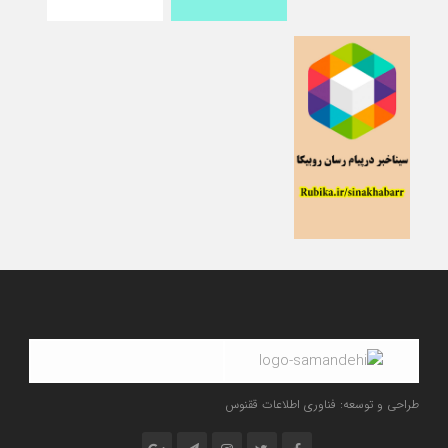
طراحی و توسعه: فناوری اطلاعات ققنوس