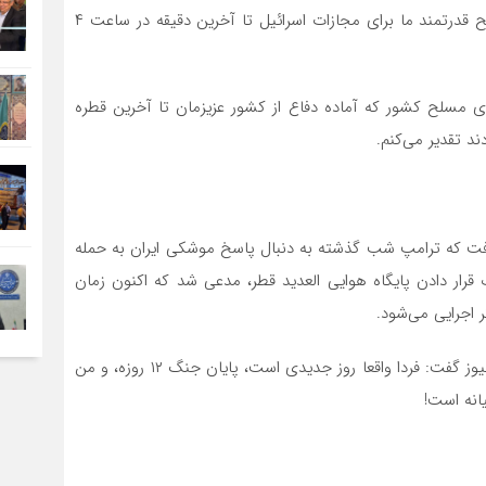
دشمن تا آخرین لحظه گفت: عملیات نظامی نیرو‌های مسلح قدرتمند ما برای مجازات اسرائیل تا آخرین دقیقه در ساعت ۴
و‌های مسلح کشور که آماده دفاع از کشور عزیزمان تا آخرین قطره
د تقدیر می‌کنم.
که ترامپ شب گذشته به دنبال پاسخ موشکی ایران به حمله
رار دادن پایگاه هوایی العدید قطر، مدعی شد که اکنون زمان
همچنین، معاون او – جی دی ونس – هم به شبکه فاکس‌نیوز گفت: فردا واقعا روز جدیدی است، پایان جنگ ۱۲ روزه، و من
انه است!