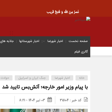
نَصرُ مِنَ الله وَ فَتحٌ قَریب
صفحه نخست
اخبار شهرضا
اخبار شهرستانها
جاذبه های
گالری فیلم
خانه
اخبار شهرضا
جنگ ایران و اسراییل
حوادث
با پیام وزیر امور خارجه؛ آتش‌بس تایید شد
کد خبر : 35104
03 تیر 1404 - 8:21