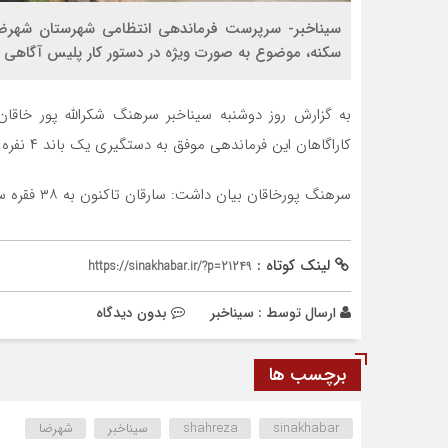
سیناخبر- سرپرست فرماندهی انتظامی شهرستان شهرضا
سکنه، موضوع به صورت ویژه در دستور کار پلیس آگاهی ا
به گزارش روز دوشنبه سیناخبر سرهنگ شکرالله پور خاق
کاراگاهان این فرماندهی موفق به دستگیری یک باند ۴ نفره از سارقان و مالخران شدند.
سرهنگ پورخاقان بیان داشت: سارقان تاکنون به ۳۸ فقره سرقت از منازل در سطح شهرستان اعتراف کرده اند.
لینک کوتاه :
https://sinakhabar.ir/?p=21249
ارسال توسط :
سیناخبر
بدون دیدگاه
برچسب ها
sinakhabar
shahreza
سیناخبر
شهرضا