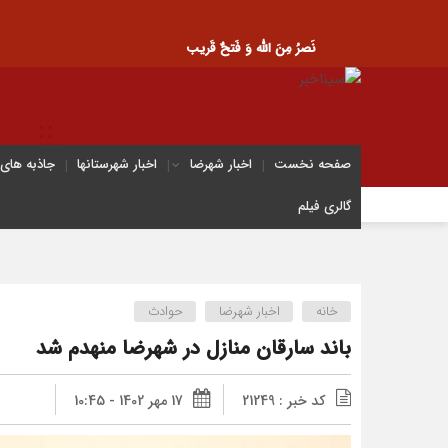
نَصرُ مِنَ الله وَ فَتحٌ قَریب
صفحه نخست
اخبار شهرضا
اخبار شهرستانها
جاذبه های
گالری فیلم
خانه
اخبار شهرضا
حوادث
باند سارقان منازل در شهرضا منهدم شد
کد خبر : 21249
17 مهر 1402 - 10:45