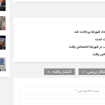
لت است
تظار بررسی : 0
انتشار یافته : 0