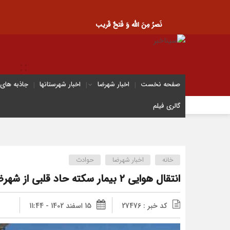
نَصرُ مِنَ الله وَ فَتحٌ قَریب
صفحه نخست
اخبار شهرضا
اخبار شهرستانها
جاذبه های
گالری فیلم
خانه
اخبار شهرضا
حوادث
انتقال هوایی ۲ بیمار سکته حاد قلبی از شهرضا به اصفهان
کد خبر : 27476
15 اسفند 1402 - 11:44