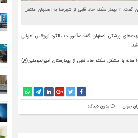
سیناخبر- سخنگوی اورژانس و فوریت‌های پزشکی اصفهان گفت: ۲ بیمار سکته حاد قلبی از شهرضا به اصفهان منتقل
یت‌های پزشکی اصفهان گفت:مأموریت بالگرد اورژانس هوایی
 شد
.
عباس عابدی افزود: در پی این مأموریت، دو مرد ۵۵ و ۴۷ ساله با مشکل سکته حاد قلبی از بیمارستان امیرالمومنین(ع)
ران جوان
بدون دیدگاه