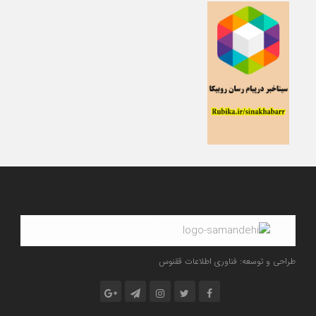
طراحی و توسعه: فناوری اطلاعات ققنوس