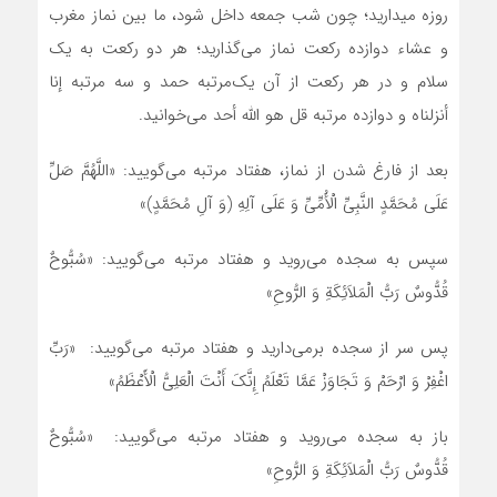
روزه می‏دارید؛ چون شب جمعه داخل شود، ما بین نماز مغرب
و عشاء دوازده رکعت نماز می‌گذارید؛ هر دو رکعت به یک
سلام و در هر رکعت از آن یک‌مرتبه حمد و سه مرتبه إنا
أنزلناه و دوازده مرتبه قل هو الله أحد می‌خوانید.
بعد از فارغ شدن از نماز، هفتاد مرتبه می‌گویید: «اللَّهُمَّ صَلِّ
عَلَی مُحَمَّدٍ النَّبِیِّ الْأُمِّیِّ وَ عَلَی آلِهِ (وَ آلِ مُحَمَّدٍ)»
سپس به سجده می‌روید و هفتاد مرتبه می‌گویید: «سُبُّوحٌ
قُدُّوسٌ رَبُّ الْمَلاَئِکَةِ وَ الرُّوحِ»
‏پس سر از سجده برمی‌دارید و هفتاد مرتبه می‌گویید: ‏ «رَبِّ
اغْفِرْ وَ ارْحَمْ وَ تَجَاوَزْ عَمَّا تَعْلَمُ إِنَّکَ أَنْتَ الْعَلِیُّ الْأَعْظَمُ‏»
باز به سجده می‌روید و هفتاد مرتبه می‌گویید: ‏ «سُبُّوحٌ
قُدُّوسٌ رَبُّ الْمَلاَئِکَةِ وَ الرُّوحِ‏»