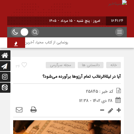
16:41:25
امروز : پنج شنبه - ۱۵ مرداد - ۱۴۰۵
رونمایی از کتاب محیا، آخرین اثر نویسنده جوان
خانه
دانستنی ها
مجله سرگرمی
34
آیا در لیلةالرغائب تمام آرزوها برآورده می‌شود؟
کد خبر : 25845
28 دی 1402 - 12:38