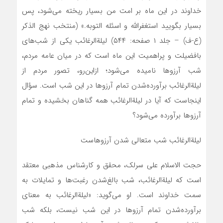
‌خداوند در این ماه بر امت من بسیار ریخته می‌شود، پس
بسیار بگویید استغفرالله و اسئله التوبه.» (منتخب نهج الذکر
(ع-ف) – جلد ۱ صفحه: ۵۴۴) لیلة‌الرغائب یکی از شب‌های
بافضیلت و پراهمیت این ماه است که در میان عامه مردم،
شب آرزوها نامیده می‌شود؛ ازاین‌رو، تصور مردم از
لیلة‌الرغائب برآورده‌شدن تمام آرزوها در این شب است. سؤال
اینجاست که آیا در لیلةالرغائب همه گناهان بخشیده و تمام
آرزوها برآورده می‌شود؟
لیلةالرغائب شب متعالی شدن آرزوهاست
حجت الاسلام علی سرلک، محقق و کارشناس مذهبی معتقد
است که لیلةالرغائب، شب بالغ‌شدن رغبت‌ها و تمایلات به
سمت خداوند است. او می‌گوید: «لیلةالرغائب به معنای
برآورده‌شدن تمام آرزوها در این شب نیست، بلکه شب