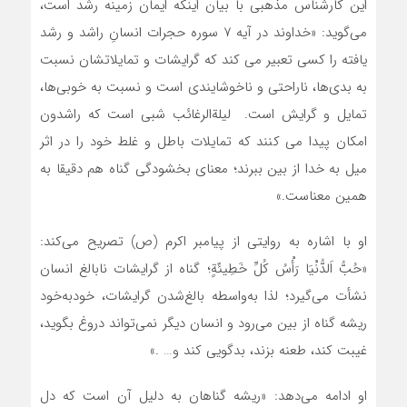
این کارشناس مذهبی با بیان اینکه ایمان زمینه رشد است،
می‌گوید: «خداوند در آیه ۷ سوره حجرات انسانِ راشد و رشد
یافته را کسی تعبیر می کند که گرایشات و تمایلاتشان نسبت
به بدی‌ها، ناراحتی و ناخوشایندی است و نسبت به خوبی‌ها،
تمایل و گرایش است. لیلة‌الرغائب شبی است که راشدون
امکان پیدا می کنند که تمایلات باطل و غلط خود را در اثر
میل به خدا از بین ببرند؛ معنای بخشودگی گناه هم دقیقا به
همین معناست.»
او با اشاره به روایتی از پیامبر اکرم (ص) تصریح می‌کند:
«حُبُّ اَلدُّنْیَا رَأْسُ کُلِّ خَطِیئَةٍ؛ گناه از گرایشات نابالغ انسان
نشأت می‌گیرد؛ لذا به‌واسطه بالغ‌شدن گرایشات، خودبه‌خود
ریشه گناه از بین می‌رود و انسان دیگر نمی‌تواند دروغ بگوید،
غیبت کند، طعنه بزند، بدگویی کند و… .»
او ادامه می‌دهد: «ریشه گناهان به دلیل آن است که دل