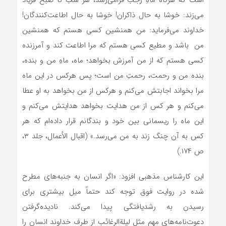
است که هرگاه ماهِ رجب فرامی‌رسد، هر شب تا صبح فریاد
می‌زند: خوشا به حال ذاکران! خوشا به حال اطاعت‌کنندگان!
خداوند می‌فرماید: من همنشین کسی هستم که همنشین
من باشد و مطیع کسی هستم که مرا اطاعت کند و آمرزنده
کسی هستم که از من آمرزش بخواهد؛ ماه، ماهِ من و بنده،
بنده‌ من و رحمت، رحمتِ من است؛ پس هرکس در این ماه
مرا بخواند اجابتش می‌کنم و هرکس از من بخواهد به او عطا
می‌کنم و هر کس از من هدایت بخواهد هدایتش می‌کنم و
این ماه را ریسمانی بین خود و بندگانم قرار داده‌ام که هر
کس به آن چنگ زند به من می‌رسد.» (اقبال الأعمال، جلد ۳،
ص ۱۷۴.)
این کارشناس مذهبی افزود: «اگر انسان به جنبه‌های مطرح
شده در روایت فوق توجه کند حتماً میل بیشتری برای
رسیدن به رشدیافتگی پیدا می‌کند. نادیده‌گرفتن
دعوت‌نامه‌های مهم مثل لیلةالرغائب از طرف خداوند انسان را