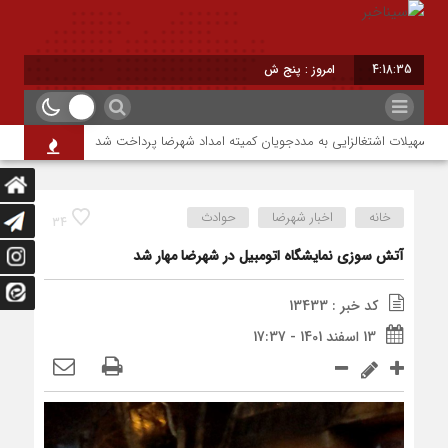
4:18:35
امروز : پنج شنبه - ۱۵ مرداد - ۱۴۰۵
اشتغال و سرم
خانه
اخبار شهرضا
حوادث
34
آتش سوزی نمایشگاه اتومبیل در شهرضا مهار شد
کد خبر : 13433
13 اسفند 1401 - 17:37