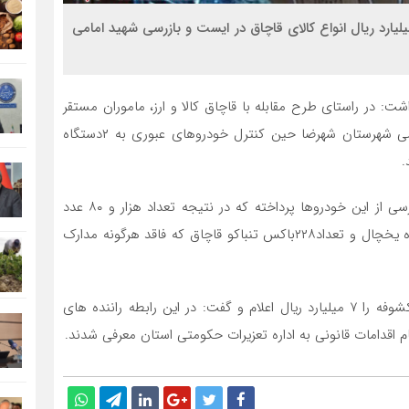
خبر- فرمانده انتظامی شهرستان شهرضا از کشف 7 میلیارد ریال انواع کالای قاچاق در ایست و بازرسی شهید امامی
: در راستای طرح مقابله با قاچاق کالا و ارز، ماموران مستقر
در ایستگاه ایست و بازرسی شهید امامی فرماندهی انتظامی شهرستان شهرضا حین کنترل خودروهای عبوری به ۲دستگاه
.
وی افزود: ماموران ضمن هماهنگی با مرجع قضائی به بازرسی از این خودروها پرداخته که در نتیجه تعداد هزار و ۸۰ عدد
انواع اسباب بازی، ۴ دستگاه ماشین ظرفشویی، یک دستگاه یخچال و تعداد۲۲۸باکس تنباکو قاچاق که فاقد هرگونه مدارک
فرمانده انتظامی شهرستان شهرضا ارزش کالاهای قاچاق مکشوفه را ۷ میلیارد ریال اعلام و گفت: در این رابطه راننده های
اقدامات قانونی به اداره تعزیرات حکومتی استان معرفی شدند.