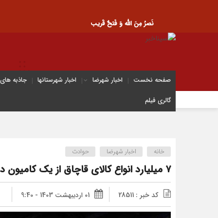
نَصرُ مِنَ الله وَ فَتحٌ قَریب
صفحه نخست
اخبار شهرضا
اخبار شهرستانها
جاذبه های
گالری فیلم
خانه
اخبار شهرضا
حوادث
۷ میلیارد انواع کالای قاچاق از یک کامیون در شهرضا کشف و توقیف شد
کد خبر : 28511
01 اردیبهشت 1403 - 9:40