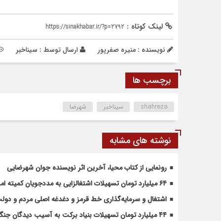
لینک کوتاه :
https://sinakhabar.ir/?p=2792
نویسنده : منیره صفرپور
ارسال توسط :
سیناخبر
برچسب ها
shahreza
سیناخبر
شهرضا
نوشته های مشابه
رونمایی از کتاب محیا، آخرین اثر نویسنده جوان شهرضایی
۶۴ میلیارد تومان تسهیلات اشتغالزایی به مددجویان کمیته امداد شهرضا پرداخت شد
اشتغال و سرمایه‌گذاری خط قرمز و دغدغه اصلی مردم و دو
۴۴ میلیارد تومان تسهیلات بنیاد برکت به آسیب دیدگان جنگ در شهرضا اختصاص یافت