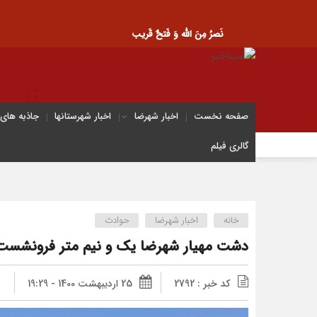
نَصرُ مِنَ الله وَ فَتحٌ قَریب
صفحه نخست
اخبار شهرضا
اخبار شهرستانها
جاذبه های
گالری فیلم
خانه
اخبار شهرضا
حوادث
دشت مهیار شهرضا یک و نیم متر فرونشست 
کد خبر : 2792
25 اردیبهشت 1400 - 19:29