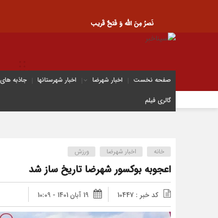
نَصرُ مِنَ الله وَ فَتحٌ قَریب
صفحه نخست
اخبار شهرضا
اخبار شهرستانها
جاذبه های
گالری فیلم
خانه
اخبار شهرضا
ورزش
اعجوبه بوکسور شهرضا تاریخ ساز شد
کد خبر : 10447
19 آبان 1401 - 10:09