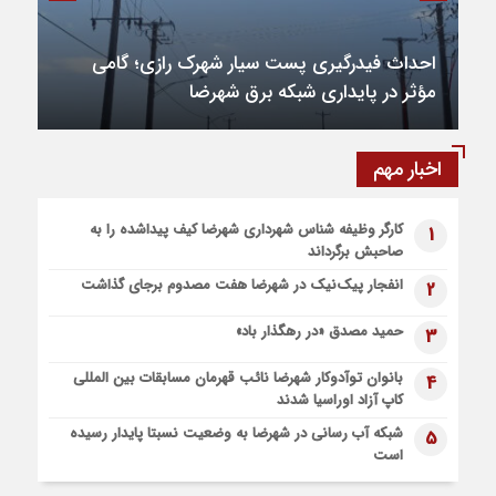
6 روز قبل
۲۸۰ میلیارد تومان اعتبار به تکمیل میدان بسیج شهرضا اختصاص
یافت
1 هفته قبل
بهره‌برداری از شبکه روشنایی بلوار خلیج فارس در
۹ طرح عمرانی در دوره ششم شوراهای شهر در شهرضا تکمیل شد
شهر منظریه
اخبار مهم
1 هفته قبل
۸۱ هکتار طالبی در اراضی شهرضا کشت شد
کارگر وظیفه شناس شهرداری شهرضا کیف پیداشده را به
1
صاحبش برگرداند
انفجار پیک‌نیک در شهرضا هفت مصدوم برجای گذاشت
2
حمید مصدق «در رهگذار باد»
3
بانوان توآدوکار شهرضا نائب قهرمان مسابقات بین المللی
4
کاپ آزاد اوراسیا شدند
شبکه آب رسانی در شهرضا به وضعیت نسبتا پایدار رسیده
5
است