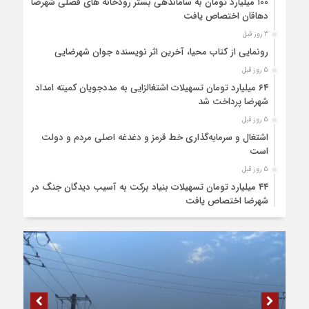
۱۰۰ میلیارد تومان به ساماندهی بستر رودخانه های فصلی شهرضا و
دهاقان اختصاص یافت
3 روز قبل
رونمایی از کتاب محیا، آخرین اثر نویسنده جوان شهرضایی
5 روز قبل
۶۴ میلیارد تومان تسهیلات اشتغالزایی به مددجویان کمیته امداد
شهرضا پرداخت شد
5 روز قبل
اشتغال و سرمایه‌گذاری خط قرمز و دغدغه اصلی مردم و دولت
است
5 روز قبل
۴۴ میلیارد تومان تسهیلات بنیاد برکت به آسیب دیدگان جنگ در
شهرضا اختصاص یافت
6 روز قبل
۸ ممنوعه مهم برای کودکان قبل از خواب
6 روز قبل
چند راه ساده برای افزایش عمر لباس‌ها
6 روز قبل
کدام وعده غذایی به کاهش خطر ابتلا به سرطان کمک می‌کند؟