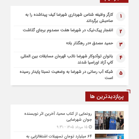
6 روز قبل
کارگر وظیفه شناس شهرداری شهرضا کیف پیداشده را به
1
پیاده روی اربعین، ادامه نهضت حسینی است
صاحبش برگرداند
1 هفته قبل
انفجار پیک‌نیک در شهرضا هفت مصدوم برجای گذاشت
2
اعزام موکب بقیه الله الاعظم (عج) از شهرضا به نجف اشرف
1 هفته قبل
حمید مصدق «در رهگذار باد»
3
قطار زیارتی مشهد مقدس در مسیر شهرضا و دهاقان قرار گرفت
بانوان توآدوکار شهرضا نائب قهرمان مسابقات بین المللی
4
کاپ آزاد اوراسیا شدند
شبکه آب رسانی در شهرضا به وضعیت نسبتا پایدار رسیده
5
است
پربازدیدترین ها
رونمایی از کتاب محیا، آخرین اثر نویسنده
جوان شهرضایی
15 مرداد 1405 - 9:31
۶۴ میلیارد تومان تسهیلات اشتغالزایی به